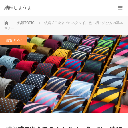
結婚しようよ
ホーム
結婚TOPIC
結婚式二次会でのネクタイ。色・柄・結び方の基本
マナー
結婚TOPIC