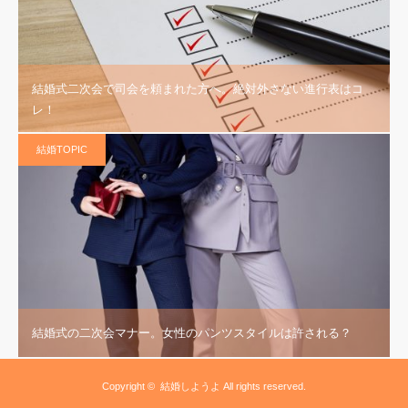
結婚式二次会で司会を頼まれた方へ。絶対外さない進行表はコ
レ！
結婚TOPIC
結婚式の二次会マナー。女性のパンツスタイルは許される？
Copyright ©
結婚しようよ
All rights reserved.