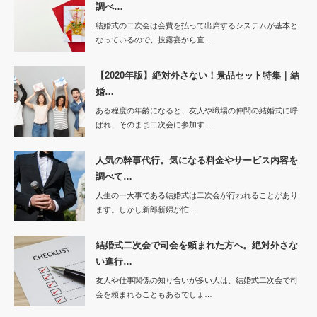
調べ…
結婚式の二次会は会費を払って出席するシステムが基本と
なっているので、披露宴から直…
【2020年版】絶対外さない！景品セット特集｜結
婚…
ある程度の年齢になると、友人や職場の仲間の結婚式に呼
ばれ、そのまま二次会に参加す…
人気の幹事代行。気になる料金やサービス内容を
調べて…
人生の一大事である結婚式は二次会が行われることがあり
ます。しかし新郎新婦が忙…
結婚式二次会で司会を頼まれた方へ。絶対外さな
い進行…
友人や仕事関係の知り合いが多い人は、結婚式二次会で司
会を頼まれることもあるでしょ…