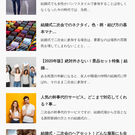
結婚式でも女性がパンツスタイルで参加することは珍しく
なくなった今の時代では、当然…
結婚式二次会でのネクタイ。色・柄・結び方の基
本マナ…
結婚式で二次会に参加する場合は、重要なのは場所の雰囲
気を壊してしまわないことと、…
【2020年版】絶対外さない！景品セット特集｜結
婚…
ある程度の年齢になると、友人や職場の仲間の結婚式に呼
ばれ、そのまま二次会に参加す…
人気の幹事代行サービス。どこまで対応してくれ
る？事…
二次会の幹事代行サービスですが、結婚式場から主役とな
る新郎新婦の方とその結婚式の…
結婚式・二次会のヘアセット！どんな服装にも合