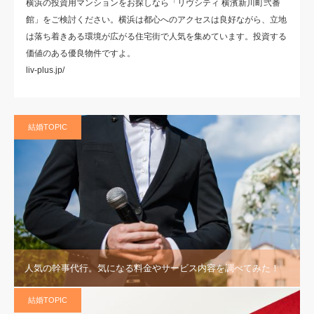
横浜の投資用マンションをお探しなら「リヴシティ 横濱新川町弐番
館」をご検討ください。横浜は都心へのアクセスは良好ながら、立地
は落ち着きある環境が広がる住宅街で人気を集めています。投資する
価値のある優良物件ですよ。
liv-plus.jp/
結婚TOPIC
人気の幹事代行。気になる料金やサービス内容を調べてみた！
結婚TOPIC