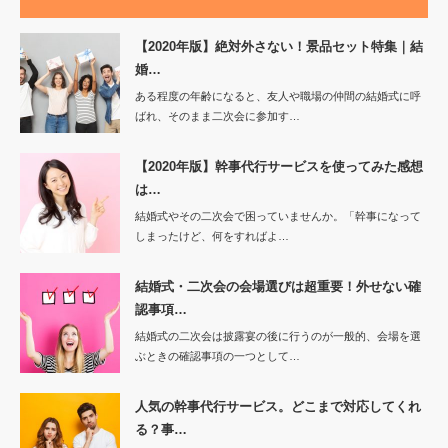
【2020年版】絶対外さない！景品セット特集｜結
婚…
ある程度の年齢になると、友人や職場の仲間の結婚式に呼
ばれ、そのまま二次会に参加す…
【2020年版】幹事代行サービスを使ってみた感想
は…
結婚式やその二次会で困っていませんか。「幹事になって
しまったけど、何をすればよ…
結婚式・二次会の会場選びは超重要！外せない確
認事項…
結婚式の二次会は披露宴の後に行うのが一般的、会場を選
ぶときの確認事項の一つとして…
人気の幹事代行サービス。どこまで対応してくれ
る？事…