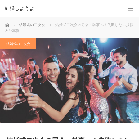
結婚しようよ
ホーム
結婚式の二次会
結婚式二次会の司会・幹事へ！失敗しない挨拶
＆台本例
結婚式の二次会