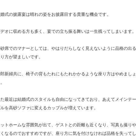
結婚式の披露宴は晴れの姿をお披露目する貴重な機会です。
ビデオに収める方も多く、宴での立ち振る舞いは一生残ってしまいます
高砂席でのマナーとしては、やはりだらしなく見えないように品格の出
座り方が望ましいです。
新郎新婦共に、椅子の背もたれにもたれかかるような座り方はやめまし
う。
また最近は結婚式のスタイルも自由になってきており、あえてメインテ
ブルを高砂ソファに変えるカップルが増えています。
アットホームな雰囲気が出て、ゲストとの距離も近くなり、写真も撮り
すくなるのでおすすめですが、座り方に気を付けなければ品格を失って