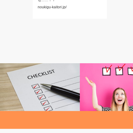
も……！？
noukigu-kaitori.jp/
結婚TOPIC
結婚TOPIC