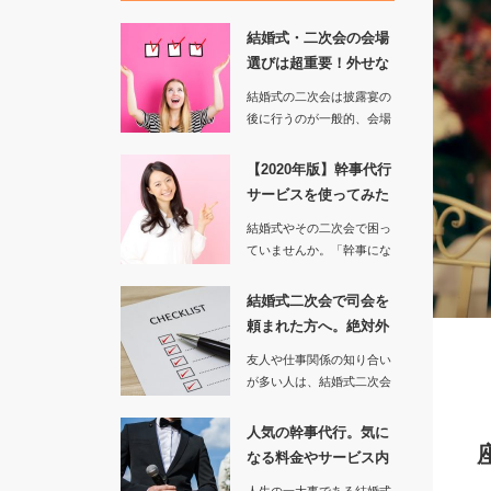
結婚式・二次会の会場
選びは超重要！外せな
い確認事項…
結婚式の二次会は披露宴の
後に行うのが一般的、会場
を選ぶときの確認事項の一
つとして…
【2020年版】幹事代行
サービスを使ってみた
感想は…
結婚式やその二次会で困っ
ていませんか。「幹事にな
ってしまったけど、何をす
ればよ…
結婚式二次会で司会を
頼まれた方へ。絶対外
さない進行…
友人や仕事関係の知り合い
が多い人は、結婚式二次会
で司会を頼まれることもあ
るでしょ…
人気の幹事代行。気に
なる料金やサービス内
容を調べて…