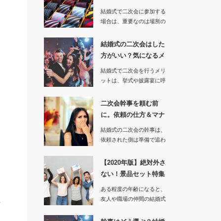
の基本マナ…
結婚式で二次会に参加する
場合は、重要なのは場所の
雰囲気を壊してしまわない
ことと、…
結婚式の二次会はした
。
方がいい？気になるメ
リット＆デ…
結婚式で二次会を行うメリ
る
ットは、挙式や披露宴に呼
べなかったゲストにも参加
してもら…
二次会幹事を頼む前
に。依頼の仕方＆マナ
ょ
ーを知ってお…
結婚式の二次会の幹事は、
依頼された側は準備で追わ
れることになり責任も感じ
プレッシ…
ー
【2020年版】絶対外さ
ない！景品セット特集
｜結婚…
ある程度の年齢になると、
友人や職場の仲間の結婚式
や
に呼ばれ、そのまま二次会
し
に参加す…