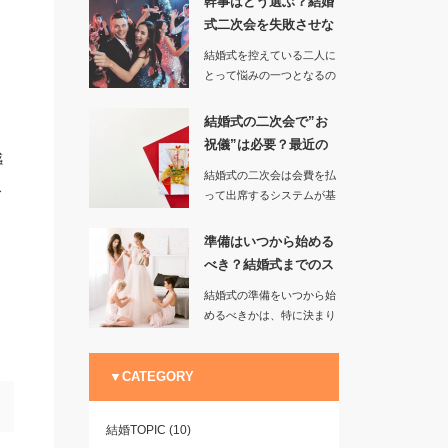
幹事はどう選ぶ？結婚
式二次会を失敗させな
いためのポ…
結婚式を控えている二人に
テ
とって悩みの一つとなるの
が、二次会の幹事を誰に任
せるかと…
結婚式の二次会で”お
祝儀”は必要？最近の
感
傾向を調べ…
結婚式の二次会は会費を払
ス
って出席するシステムが基
本となっているので、披露
宴から直…
準備はいつから始める
べき？結婚式までのス
ケジュール…
結婚式の準備をいつから始
めるべきかは、特に決まり
はありません。多数の招待
客を…
▼CATEGORY
結婚TOPIC
(10)