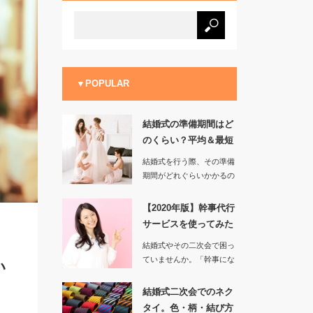
▼POPULAR
結婚式の準備期間はど
のくらい？平均＆最短
を調べてみ…
結婚式を行う際、その準備
期間がどれぐらいかかるの
かというのはプロポーズを
含めて考…
【2020年版】幹事代行
サービスを使ってみた
感想は…
結婚式やその二次会で困っ
ていませんか。「幹事にな
い
ってしまったけど、何をす
ればよ…
結婚式二次会でのネク
タイ。色・柄・結び方