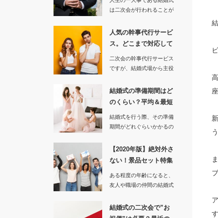
人生の一大事である結婚式
は二次会が行われることが
あります。しかし新郎新婦
が忙…
人気の幹事代行サービ
ス。どこまで対応して
くれる？事…
二次会の幹事代行サービス
ですが、結婚式場から主役
となる新郎新婦の方とその
結婚式の…
結婚式の準備期間はど
のくらい？平均＆最短
を調べてみ…
結婚式を行う際、その準備
期間がどれぐらいかかるの
かというのはプロポーズを
含めて考…
【2020年版】絶対外さ
ない！景品セット特集
｜結婚…
ある程度の年齢になると、
友人や職場の仲間の結婚式
に呼ばれ、そのまま二次会
に参加す…
結婚式の二次会で”お