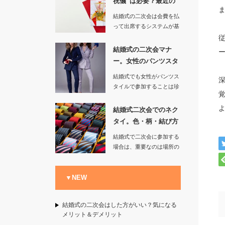
祝儀”は必要？最近の
傾向を調べ…
結婚式の二次会は会費を払
って出席するシステムが基
本となっているので、披露
宴から直…
結婚式の二次会マナ
ー。女性のパンツスタ
イルは許され…
結婚式でも女性がパンツス
タイルで参加することは珍
しくなくなった今の時代で
は、当然…
結婚式二次会でのネク
タイ。色・柄・結び方
の基本マナ…
結婚式で二次会に参加する
場合は、重要なのは場所の
雰囲気を壊してしまわない
ことと、…
▼NEW
結婚式の二次会はした方がいい？気になる
メリット＆デメリット