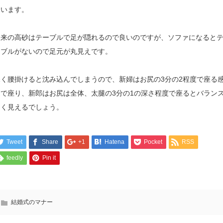
まいます。
従来の高砂はテーブルで足が隠れるので良いのですが、ソファになると
ーブルがないので足元が丸見えです。
深く腰掛けると沈み込んでしまうので、新婦はお尻の3分の2程度で座る
覚で座り、新郎はお尻は全体、太腿の3分の1の深さ程度で座るとバラン
よく見えるでしょう。
Tweet
Share
+1
Hatena
Pocket
RSS
feedly
Pin it
結婚式のマナー