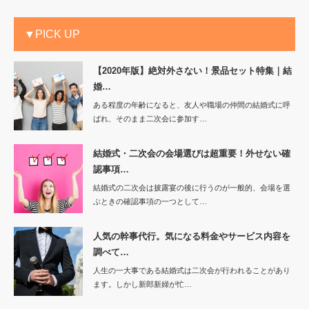
▼PICK UP
【2020年版】絶対外さない！景品セット特集｜結
婚…
ある程度の年齢になると、友人や職場の仲間の結婚式に呼
ばれ、そのまま二次会に参加す…
結婚式・二次会の会場選びは超重要！外せない確
認事項…
結婚式の二次会は披露宴の後に行うのが一般的、会場を選
ぶときの確認事項の一つとして…
人気の幹事代行。気になる料金やサービス内容を
調べて…
人生の一大事である結婚式は二次会が行われることがあり
ます。しかし新郎新婦が忙…