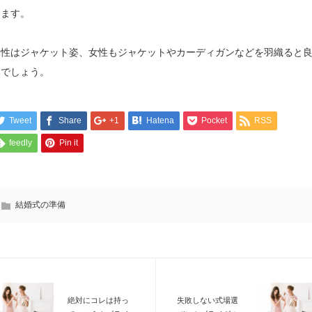
ります。
男性はジャケット姿、女性もジャケットやカーディガンなどを羽織ると
いでしょう。
Tweet
Share
+1
Hatena
Pocket
RSS
feedly
Pin it
結婚式の準備
絶対にコレは持っ
失敗しない式場選