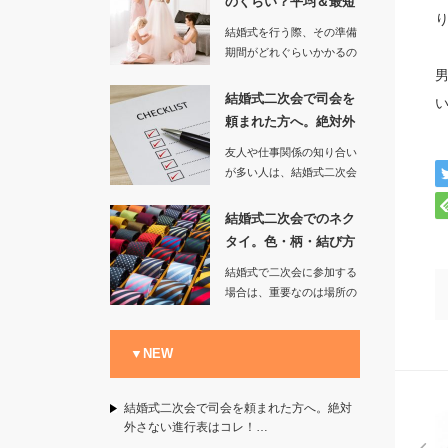
のくらい？平均＆最短
を調べてみ…
結婚式を行う際、その準備
期間がどれぐらいかかるの
かというのはプロポーズを
含めて考…
結婚式二次会で司会を
頼まれた方へ。絶対外
さない進行…
友人や仕事関係の知り合い
が多い人は、結婚式二次会
で司会を頼まれることもあ
るでしょ…
結婚式二次会でのネク
タイ。色・柄・結び方
の基本マナ…
結婚式で二次会に参加する
場合は、重要なのは場所の
雰囲気を壊してしまわない
ことと、…
▼NEW
結婚式二次会で司会を頼まれた方へ。絶対
外さない進行表はコレ！…