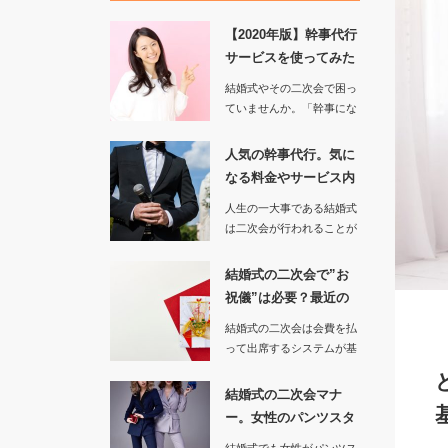
【2020年版】幹事代行
サービスを使ってみた
感想は…
結婚式やその二次会で困っ
ていませんか。「幹事にな
ってしまったけど、何をす
ればよ…
人気の幹事代行。気に
なる料金やサービス内
容を調べて…
人生の一大事である結婚式
は二次会が行われることが
あります。しかし新郎新婦
が忙…
結婚式の二次会で”お
祝儀”は必要？最近の
傾向を調べ…
結婚式の二次会は会費を払
って出席するシステムが基
本となっているので、披露
宴から直…
結婚式の二次会マナ
ー。女性のパンツスタ
イルは許され…