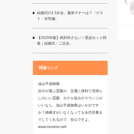
結婚式の1.5次会。服装マナーは？〈ゲス
ト・女性編〉
【2020年版】絶対外さない！景品セット特
集｜結婚式・二次会…
関連リンク
油山平成御廟
自分が選ぶ霊園が、交通に便利で見晴ら
しのいい霊園、ホテル並みのラウンジが
いいなら、油山平成御廓はいかがです
か？跡継ぎがいなくなっても永代供養ま
でしてくれるので、安心ですよ。
www.mosimo.net/