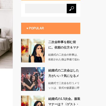
▼POPULAR
二次会幹事を頼む前
に。依頼の仕方＆マナ
ーを知ってお…
結婚式の二次会の幹事は、
依頼された側は準備で追わ
れることになり責任も感じ
プレッシ…
結婚式の二次会はした
方がいい？気になるメ
リット＆デ…
結婚式で二次会を行うメリ
ットは、挙式や披露宴に呼
べなかったゲストにも参加
してもら…
結婚式の1.5次会。服装
マナーは？〈ゲスト・