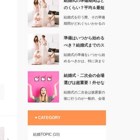
結婚式の準備期間はど
のくらい？平均＆最短
を調べてみ…
結婚式を行う際、その準備
良
期間がどれぐらいかかるの
かというのはプロポーズを
含めて考…
準備はいつから始める
べき？結婚式までのス
ケジュール…
結婚式の準備をいつから始
めるべきかは、特に決まり
はありません。多数の招待
客を…
結婚式・二次会の会場
選びは超重要！外せな
い確認事項…
結婚式の二次会は披露宴の
後に行うのが一般的、会場
を選ぶときの確認事項の一
つとして…
▼CATEGORY
結婚TOPIC
(10)