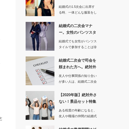
女性編…
結婚式の1.5次会に出席す
る時、一体どんな服装をし
迷
ていけばマナー違反になら
ないの…
結婚式の二次会マナ
ー。女性のパンツスタ
駄
イルは許され…
結婚式でも女性がパンツス
タイルで参加することは珍
しくなくなった今の時代で
は、当然…
結婚式二次会で司会を
訳
頼まれた方へ。絶対外
さない進行…
友人や仕事関係の知り合い
が多い人は、結婚式二次会
で司会を頼まれることもあ
るでしょ…
【2020年版】絶対外さ
ない！景品セット特集
｜結婚…
ある程度の年齢になると、
友人や職場の仲間の結婚式
と
に呼ばれ、そのまま二次会
あ
に参加す…