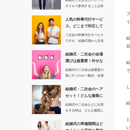
結婚式でも女性がパンツス
タイルで参加することは珍
しくなくなった今の時代で
は、当然…
人気の幹事代行サービ
ス。どこまで対応して
くれる？事…
二次会の幹事代行サービス
ですが、結婚式場から主役
となる新郎新婦の方とその
結婚式の…
結婚式・二次会の会場
選びは超重要！外せな
い確認事項…
結婚式の二次会は披露宴の
後に行うのが一般的、会場
を選ぶときの確認事項の一
つとして…
結婚式・二次会のヘア
セット！どんな服装に
も合うオス…
結婚式や二次会などに出席
をする時は、どんな服装に
も似合うヘアセットをした
い人がほ…
結婚式の準備期間はど