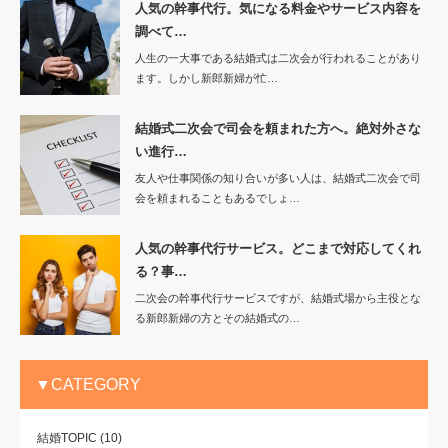
人気の幹事代行。気になる料金やサービス内容を
調べて…
人生の一大事である結婚式は二次会が行われることがあり
ます。しかし新郎新婦が忙…
結婚式二次会で司会を頼まれた方へ。絶対外さな
い進行…
友人や仕事関係の知り合いが多い人は、結婚式二次会で司
会を頼まれることもあるでしょ…
人気の幹事代行サービス。どこまで対応してくれ
る？事…
二次会の幹事代行サービスですが、結婚式場から主役とな
る新郎新婦の方とその結婚式の…
▼CATEGORY
結婚TOPIC
(10)