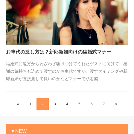
お車代の渡し方は？新郎新婦向けの結婚式マナー
結婚式に遠方からわざわざ駆けつけてくれたゲストに向けて、感
謝の気持ちも込めて渡すのがお車代ですが、渡すタイミングや新
郎新婦が直接渡して良いのかなどマナーで頭を悩…
«
1
2
3
4
5
6
7
»
▼NEW