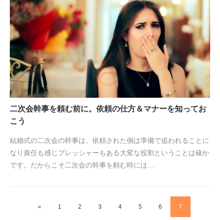
二次会幹事を頼む前に。依頼の仕方＆マナーを知ってお
こう
結婚式の二次会の幹事は、依頼された側は準備で追われることに
なり責任も感じプレッシャーもある大変な役割ということは確か
です。だからこそ二次会の幹事を頼む時には…
«
1
2
3
4
5
6
7